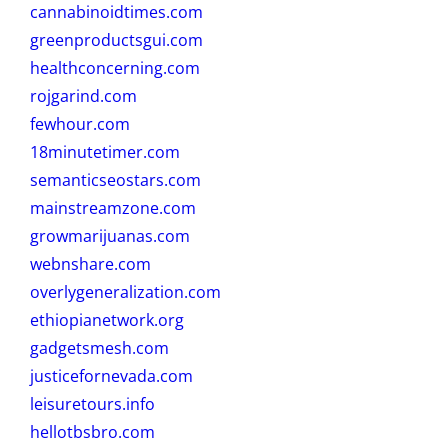
cannabinoidtimes.com
greenproductsgui.com
healthconcerning.com
rojgarind.com
fewhour.com
18minutetimer.com
semanticseostars.com
mainstreamzone.com
growmarijuanas.com
webnshare.com
overlygeneralization.com
ethiopianetwork.org
gadgetsmesh.com
justicefornevada.com
leisuretours.info
hellotbsbro.com