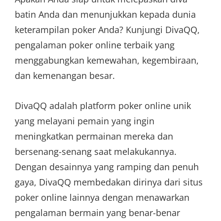
batin Anda dan menunjukkan kepada dunia
keterampilan poker Anda? Kunjungi DivaQQ,
pengalaman poker online terbaik yang
menggabungkan kemewahan, kegembiraan,
dan kemenangan besar.
DivaQQ adalah platform poker online unik
yang melayani pemain yang ingin
meningkatkan permainan mereka dan
bersenang-senang saat melakukannya.
Dengan desainnya yang ramping dan penuh
gaya, DivaQQ membedakan dirinya dari situs
poker online lainnya dengan menawarkan
pengalaman bermain yang benar-benar