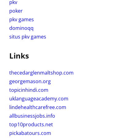
pkv
poker
pkv games
dominoqq
situs pkv games
Links
thecedarglenmaltshop.com
georgemason.org
topicinhindi.com
uklanguageacademy.com
lindehealthcarefree.com
allbusinessjobs.info
top10products.net
pickabatours.com