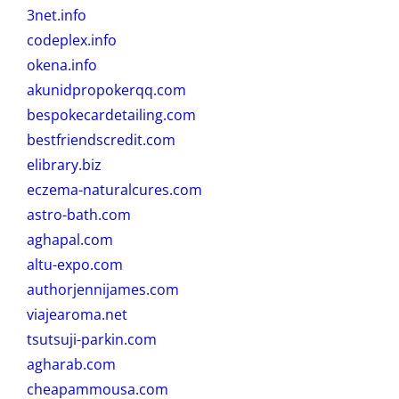
3net.info
codeplex.info
okena.info
akunidpropokerqq.com
bespokecardetailing.com
bestfriendscredit.com
elibrary.biz
eczema-naturalcures.com
astro-bath.com
aghapal.com
altu-expo.com
authorjennijames.com
viajearoma.net
tsutsuji-parkin.com
agharab.com
cheapammousa.com