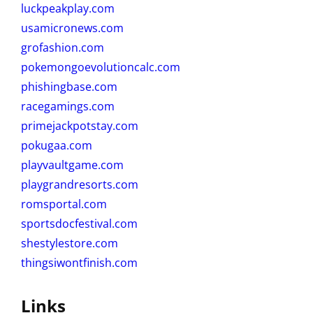
luckpeakplay.com
usamicronews.com
grofashion.com
pokemongoevolutioncalc.com
phishingbase.com
racegamings.com
primejackpotstay.com
pokugaa.com
playvaultgame.com
playgrandresorts.com
romsportal.com
sportsdocfestival.com
shestylestore.com
thingsiwontfinish.com
Links