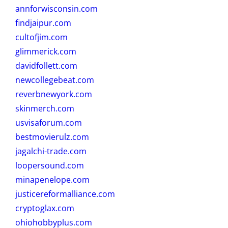
annforwisconsin.com
findjaipur.com
cultofjim.com
glimmerick.com
davidfollett.com
newcollegebeat.com
reverbnewyork.com
skinmerch.com
usvisaforum.com
bestmovierulz.com
jagalchi-trade.com
loopersound.com
minapenelope.com
justicereformalliance.com
cryptoglax.com
ohiohobbyplus.com