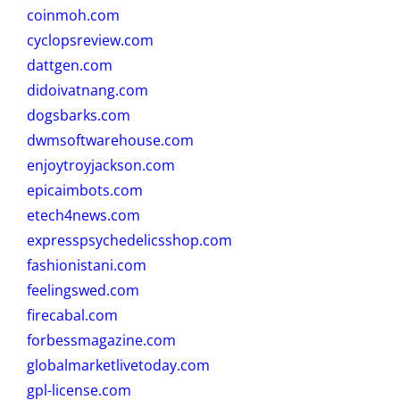
coinmoh.com
cyclopsreview.com
dattgen.com
didoivatnang.com
dogsbarks.com
dwmsoftwarehouse.com
enjoytroyjackson.com
epicaimbots.com
etech4news.com
expresspsychedelicsshop.com
fashionistani.com
feelingswed.com
firecabal.com
forbessmagazine.com
globalmarketlivetoday.com
gpl-license.com