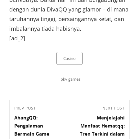
dengan dunia DivaQQ yang glamor – di mana
taruhannya tinggi, persaingannya ketat, dan
imbalannya tiada habisnya.
[ad_2]
Categories
Casino
Tags,
pkv games
Post
Previous
PREV POST
Next
NEXT POST
navigation
AbangQQ:
Menjelajahi
Post
Post
Pengalaman
Manfaat Hematqq:
Bermain Game
Tren Terkini dalam