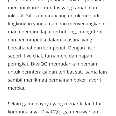
menciptakan komunitas yang ramah dan
inklusif. Situs ini dirancang untuk menjadi
lingkungan yang aman dan menyenangkan di
mana pemain dapat terhubung, mengobrol,
dan berkompetisi dalam suasana yang
bersahabat dan kompetitif. Dengan fitur
seperti live chat, turnamen, dan papan
peringkat, DivaQQ memudahkan pemain
untuk berinteraksi dan terlibat satu sama lain
sambil menikmati permainan poker favorit
mereka.
Selain gameplaynya yang menarik dan fitur
komunitasnya, DivaQQ juga menawarkan