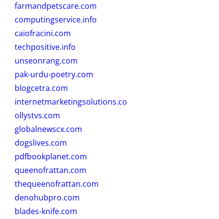
farmandpetscare.com
computingservice.info
caiofracini.com
techpositive.info
unseonrang.com
pak-urdu-poetry.com
blogcetra.com
internetmarketingsolutions.co
ollystvs.com
globalnewscx.com
dogslives.com
pdfbookplanet.com
queenofrattan.com
thequeenofrattan.com
denohubpro.com
blades-knife.com