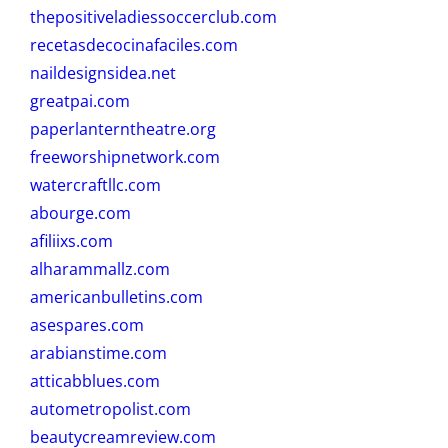
thepositiveladiessoccerclub.com
recetasdecocinafaciles.com
naildesignsidea.net
greatpai.com
paperlanterntheatre.org
freeworshipnetwork.com
watercraftllc.com
abourge.com
afiliixs.com
alharammallz.com
americanbulletins.com
asespares.com
arabianstime.com
atticabblues.com
autometropolist.com
beautycreamreview.com