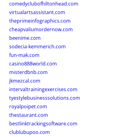
comedyclubofhiltonhead.com
virtualartsassistant.com
theprimeinfographics.com
cheapvaliumordernow.com
beenime.com
sodecia-kemmerich.com
fun-mak.com
casino888world.com
misterdbnb.com
jkmezcal.com
intervaltrainingexercises.com
tyestylebusinesssolutions.com
royalpoipet.com
thestaurant.com
bestlinktrackingsoftware.com
clublubupoo.com