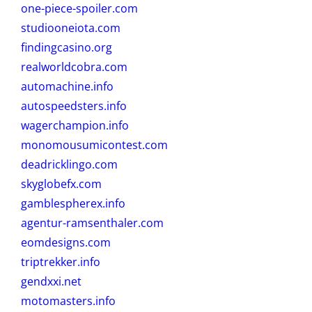
one-piece-spoiler.com
studiooneiota.com
findingcasino.org
realworldcobra.com
automachine.info
autospeedsters.info
wagerchampion.info
monomousumicontest.com
deadricklingo.com
skyglobefx.com
gamblespherex.info
agentur-ramsenthaler.com
eomdesigns.com
triptrekker.info
gendxxi.net
motomasters.info