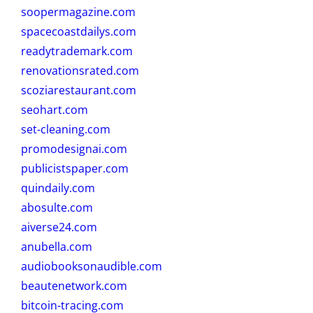
soopermagazine.com
spacecoastdailys.com
readytrademark.com
renovationsrated.com
scoziarestaurant.com
seohart.com
set-cleaning.com
promodesignai.com
publicistspaper.com
quindaily.com
abosulte.com
aiverse24.com
anubella.com
audiobooksonaudible.com
beautenetwork.com
bitcoin-tracing.com