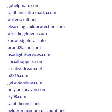
gohelpmate.com
rajdhani-satta-matka.com
writerscraft.net
elearning-childprotection.com
wrestling4mena.com
knowledgeforall.info
brand2lastio.com
usadigitalservices.com
socialhoppers.com
creativedream.net
n2315.com
getwebonline.com
onlyfansheaven.com
lky08.com
ralph-fiennes.net
fielder-maximum-discount.net