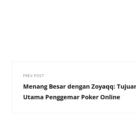
Post
navigation
PREV POST
Previous
Menang Besar dengan Zoyaqq: Tujua
Post
Utama Penggemar Poker Online