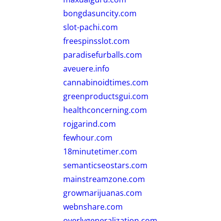
bongdasuncity.com
slot-pachi.com
freespinsslot.com
paradisefurballs.com
aveuere.info
cannabinoidtimes.com
greenproductsgui.com
healthconcerning.com
rojgarind.com
fewhour.com
18minutetimer.com
semanticseostars.com
mainstreamzone.com
growmarijuanas.com
webnshare.com
overlygeneralization.com