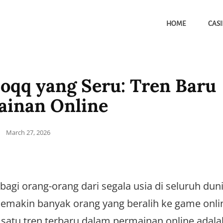
HOME
CAS
 Situs Judi Online Gampang Menang Untuk Pemula. Pelajari Strategi Terba
ANG DI SITUS JUDI ONLINE 
oqq yang Seru: Tren Baru
ainan Online
Posted
March 27, 2026
on
agi orang-orang dari segala usia di seluruh duni
semakin banyak orang yang beralih ke game onli
 satu tren terbaru dalam permainan online adala