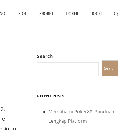
INO
SLOT
SBOBET
POKER
TOGEL
ik Untuk Meningkatkan Peluang Menang Anda Dan Raih Kemenangan Besar.
GAMPANG MENANG UNTUK
Search
Search
RECENT POSTS
a.
Memahami Poker88: Panduan
ne
Lengkap Platform
h Ajoqq,