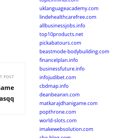
uklanguageacademy.com
lindehealthcarefree.com
allbusinessjobs.info
top10products.net
pickabatours.com
beastmode-bodybuilding.com
financelplan.info
businessfuture.info
infojudibet.com
T POST
cbdmap.info
 Game
deanbeanxn.com
asqq
matkarajdhanigame.com
popthrone.com
world-slots.com
imakewebsolution.com
che-blog.com