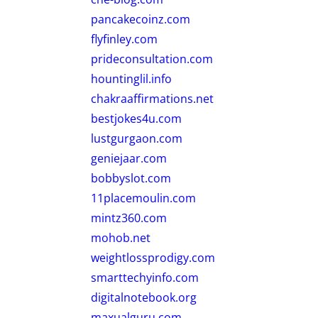
pancakecoinz.com
flyfinley.com
prideconsultation.com
hountinglil.info
chakraaffirmations.net
bestjokes4u.com
lustgurgaon.com
geniejaar.com
bobbyslot.com
11placemoulin.com
mintz360.com
mohob.net
weightlossprodigy.com
smarttechyinfo.com
digitalnotebook.org
maxualguru.com