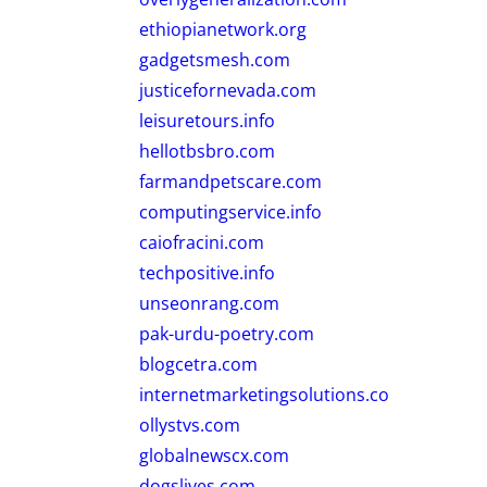
ethiopianetwork.org
gadgetsmesh.com
justicefornevada.com
leisuretours.info
hellotbsbro.com
farmandpetscare.com
computingservice.info
caiofracini.com
techpositive.info
unseonrang.com
pak-urdu-poetry.com
blogcetra.com
internetmarketingsolutions.co
ollystvs.com
globalnewscx.com
dogslives.com