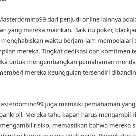
asterdomino99 dari penjudi online lainnya adal
 yang mereka mainkan. Baik itu poker, blackjac
 menghabiskan waktu berjam-jam mempelajari s
pilan mereka. Tingkat dedikasi dan komitmen t
ereka untuk mengembangkan pemahaman mend
memberi mereka keunggulan tersendiri dibandi
 Masterdomino99 juga memiliki pemahaman yang
ankroll. Mereka tahu kapan harus mengambil ri
s mengambil risiko, memastikan bahwa mereka s
dari kerugian yang tidak perlu. Pendekatan di