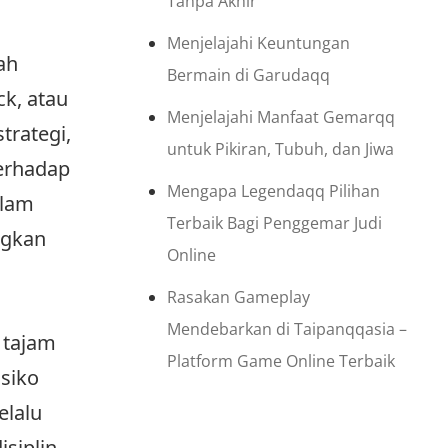
Tanpa Akhir
Menjelajahi Keuntungan
ah
Bermain di Garudaqq
k, atau
Menjelajahi Manfaat Gemarqq
trategi,
untuk Pikiran, Tubuh, dan Jiwa
erhadap
Mengapa Legendaqq Pilihan
alam
Terbaik Bagi Penggemar Judi
ngkan
Online
Rasakan Gameplay
Mendebarkan di Taipanqqasia –
 tajam
Platform Game Online Terbaik
siko
elalu
siplin