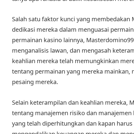
Salah satu faktor kunci yang membedakan M
dedikasi mereka dalam menguasai permainan
permainan kasino lainnya, Masterdomino99
menganalisis lawan, dan mengasah keteram
keahlian mereka telah memungkinkan m
tentang permainan yang mereka mainkan, 
pesaing mereka.
Selain keterampilan dan keahlian mereka,
tentang manajemen risiko dan manajemen b
yang telah diperhitungkan dan kapan haru
mengendalikan keuangan mereka dan menghin