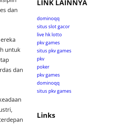
LINK LAINNYA
es dan
dominoqq
situs slot gacor
live hk lotto
mereka
pkv games
ah untuk
situs pkv games
pkv
etap
poker
rdas dan
pkv games
dominoqq
situs pkv games
 keadaan
stri,
Links
 terdepan