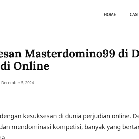
HOME
CAS
 Situs Judi Online Gampang Menang Untuk Pemula. Pelajari Strategi Terba
ANG DI SITUS JUDI ONLINE 
sesan Masterdomino99 di 
di Online
Posted
December 5, 2024
on
dengan kesuksesan di dunia perjudian online. 
 dan mendominasi kompetisi, banyak yang berta
ka.