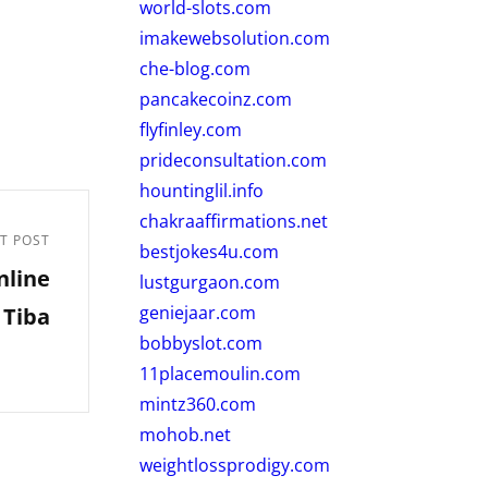
world-slots.com
imakewebsolution.com
che-blog.com
pancakecoinz.com
flyfinley.com
prideconsultation.com
hountinglil.info
chakraaffirmations.net
T POST
bestjokes4u.com
nline
lustgurgaon.com
geniejaar.com
 Tiba
bobbyslot.com
11placemoulin.com
mintz360.com
mohob.net
weightlossprodigy.com