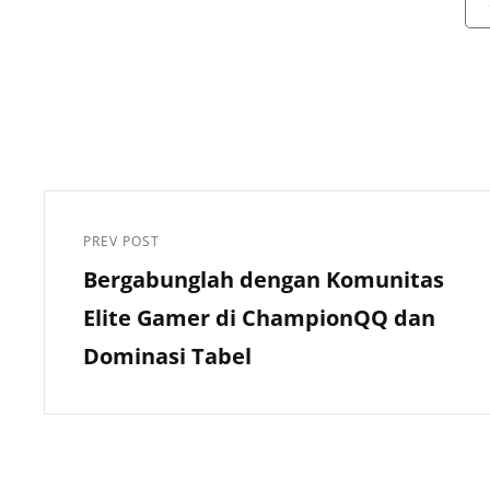
Post
navigation
PREV POST
Previous
Bergabunglah dengan Komunitas
Post
Elite Gamer di ChampionQQ dan
Dominasi Tabel