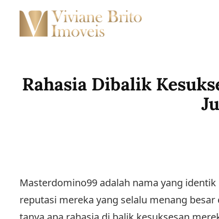
Temukan Tips Menang Di
TIPS MEN
PEMULA
Rahasia Dibalik Kesuk
Ju
Masterdomino99 adalah nama yang identik 
reputasi mereka yang selalu menang besar
tanya apa rahasia di balik kesuksesan mere