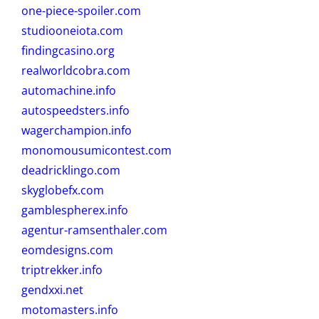
one-piece-spoiler.com
studiooneiota.com
findingcasino.org
realworldcobra.com
automachine.info
autospeedsters.info
wagerchampion.info
monomousumicontest.com
deadricklingo.com
skyglobefx.com
gamblespherex.info
agentur-ramsenthaler.com
eomdesigns.com
triptrekker.info
gendxxi.net
motomasters.info