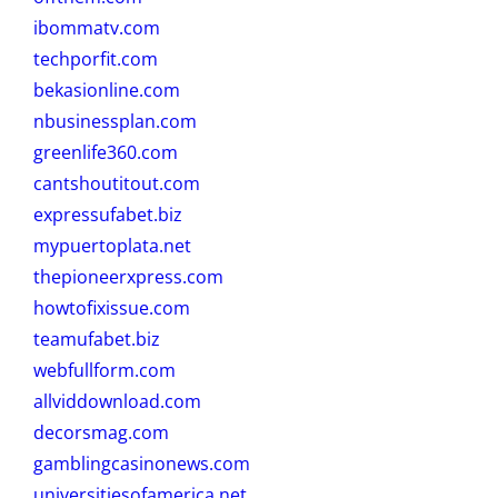
ibommatv.com
techporfit.com
bekasionline.com
nbusinessplan.com
greenlife360.com
cantshoutitout.com
expressufabet.biz
mypuertoplata.net
thepioneerxpress.com
howtofixissue.com
teamufabet.biz
webfullform.com
allviddownload.com
decorsmag.com
gamblingcasinonews.com
universitiesofamerica.net