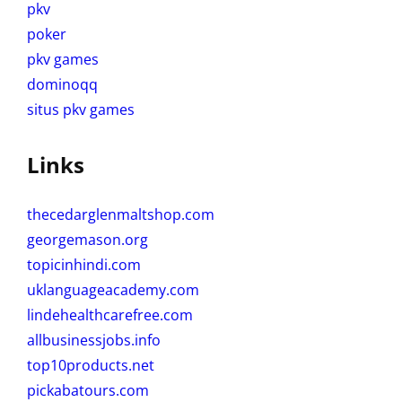
pkv
poker
pkv games
dominoqq
situs pkv games
Links
thecedarglenmaltshop.com
georgemason.org
topicinhindi.com
uklanguageacademy.com
lindehealthcarefree.com
allbusinessjobs.info
top10products.net
pickabatours.com