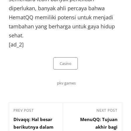
diperlukan, banyak ahli percaya bahwa
HematQQ memiliki potensi untuk menjadi
tambahan yang berharga untuk gaya hidup
sehat.
[ad_2]
Categories
Casino
Tags,
pkv games
Post
Previous
PREV POST
Next
NEXT POST
navigation
Divaqq: Hal besar
MenuQQ: Tujuan
Post
Post
berikutnya dalam
akhir bagi