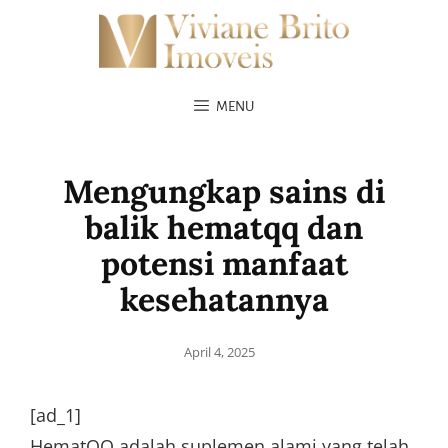
MENU
Mengungkap sains di
balik hematqq dan
potensi manfaat
kesehatannya
Posted
April 4, 2025
on
[ad_1]
HematQQ adalah suplemen alami yang telah