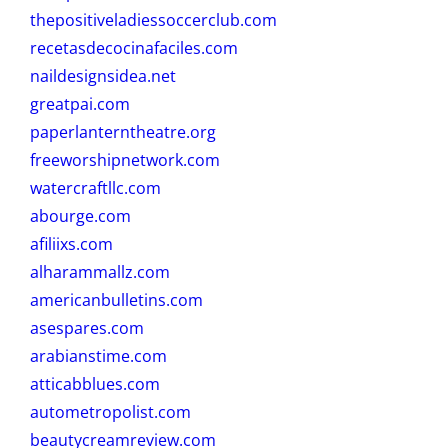
thepositiveladiessoccerclub.com
recetasdecocinafaciles.com
naildesignsidea.net
greatpai.com
paperlanterntheatre.org
freeworshipnetwork.com
watercraftllc.com
abourge.com
afiliixs.com
alharammallz.com
americanbulletins.com
asespares.com
arabianstime.com
atticabblues.com
autometropolist.com
beautycreamreview.com