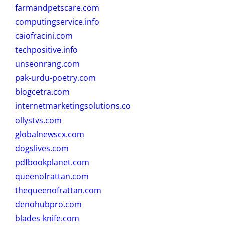
farmandpetscare.com
computingservice.info
caiofracini.com
techpositive.info
unseonrang.com
pak-urdu-poetry.com
blogcetra.com
internetmarketingsolutions.co
ollystvs.com
globalnewscx.com
dogslives.com
pdfbookplanet.com
queenofrattan.com
thequeenofrattan.com
denohubpro.com
blades-knife.com