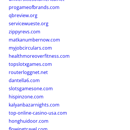
progameofbrands.com
qbreview.org
servicewueste.org
zippyrevs.com
matkanumbernow.com
myjobcirculars.com
healthmoreoverfitness.com
topslotxgames.com
routerloggnet.net
dantella6.com
slotsgamesone.com
hispinzone.com
kalyanbazarnights.com
top-online-casino-usa.com
honghuidoor.com
flowingtravel.com