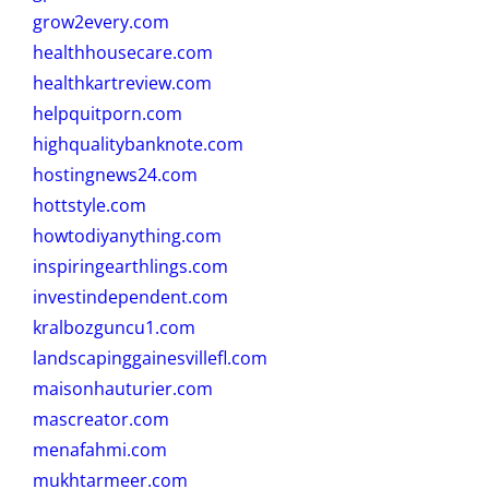
grow2every.com
healthhousecare.com
healthkartreview.com
helpquitporn.com
highqualitybanknote.com
hostingnews24.com
hottstyle.com
howtodiyanything.com
inspiringearthlings.com
investindependent.com
kralbozguncu1.com
landscapinggainesvillefl.com
maisonhauturier.com
mascreator.com
menafahmi.com
mukhtarmeer.com