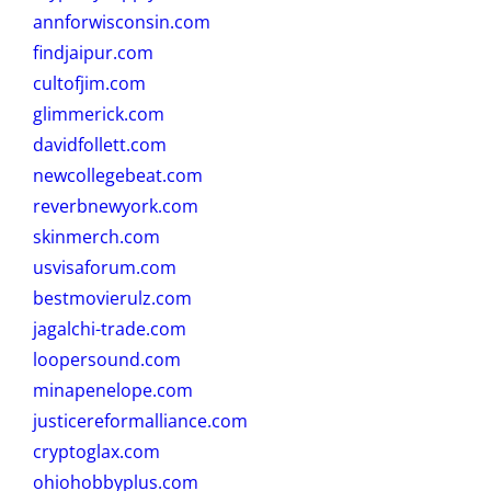
annforwisconsin.com
findjaipur.com
cultofjim.com
glimmerick.com
davidfollett.com
newcollegebeat.com
reverbnewyork.com
skinmerch.com
usvisaforum.com
bestmovierulz.com
jagalchi-trade.com
loopersound.com
minapenelope.com
justicereformalliance.com
cryptoglax.com
ohiohobbyplus.com