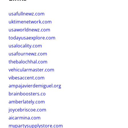
usafullnewz.com
uktimenetwork.com
usaworldnewz.com
todayusaexplore.com
usalocality.com
usafournewz.com
thebalochhal.com
vehicularmaster.com
vibesaccent.com
ampajavierdemiguel.org
brainboosters.co
amberlately.com
joycebriscoe.com
aicarmina.com
mypartysupplystore.com