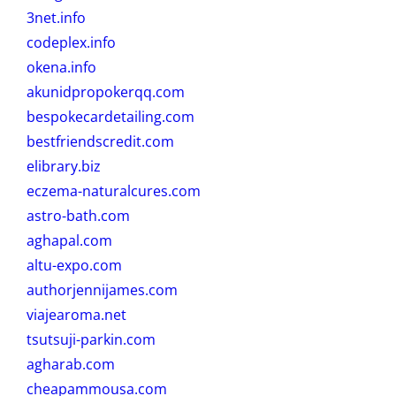
3net.info
codeplex.info
okena.info
akunidpropokerqq.com
bespokecardetailing.com
bestfriendscredit.com
elibrary.biz
eczema-naturalcures.com
astro-bath.com
aghapal.com
altu-expo.com
authorjennijames.com
viajearoma.net
tsutsuji-parkin.com
agharab.com
cheapammousa.com