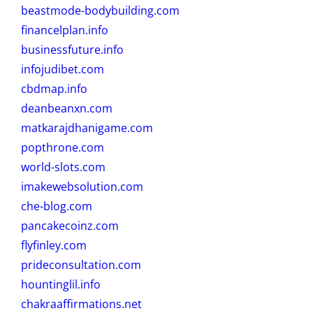
beastmode-bodybuilding.com
financelplan.info
businessfuture.info
infojudibet.com
cbdmap.info
deanbeanxn.com
matkarajdhanigame.com
popthrone.com
world-slots.com
imakewebsolution.com
che-blog.com
pancakecoinz.com
flyfinley.com
prideconsultation.com
hountinglil.info
chakraaffirmations.net