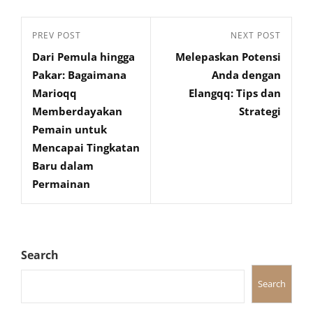
Post
Previous
PREV POST
Next
NEXT POST
navigation
Dari Pemula hingga
Melepaskan Potensi
Post
Post
Pakar: Bagaimana
Anda dengan
Marioqq
Elangqq: Tips dan
Memberdayakan
Strategi
Pemain untuk
Mencapai Tingkatan
Baru dalam
Permainan
Search
Search