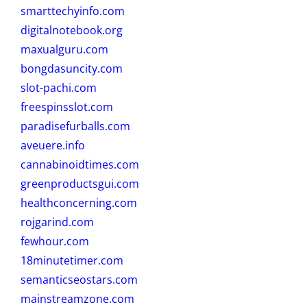
smarttechyinfo.com
digitalnotebook.org
maxualguru.com
bongdasuncity.com
slot-pachi.com
freespinsslot.com
paradisefurballs.com
aveuere.info
cannabinoidtimes.com
greenproductsgui.com
healthconcerning.com
rojgarind.com
fewhour.com
18minutetimer.com
semanticseostars.com
mainstreamzone.com