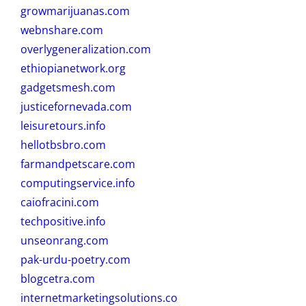
growmarijuanas.com
webnshare.com
overlygeneralization.com
ethiopianetwork.org
gadgetsmesh.com
justicefornevada.com
leisuretours.info
hellotbsbro.com
farmandpetscare.com
computingservice.info
caiofracini.com
techpositive.info
unseonrang.com
pak-urdu-poetry.com
blogcetra.com
internetmarketingsolutions.co