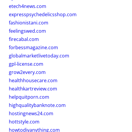
etech4news.com
expresspsychedelicsshop.com
fashionistani.com
feelingswed.com
firecabal.com
forbessmagazine.com
globalmarketlivetoday.com
gpl-license.com
grow2every.com
healthhousecare.com
healthkartreview.com
helpquitporn.com
highqualitybanknote.com
hostingnews24.com
hottstyle.com
howtodiyanything.com