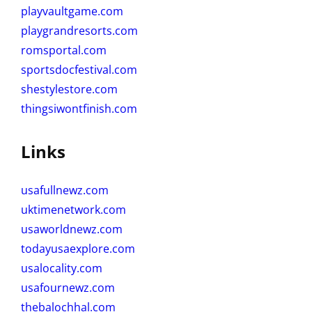
playvaultgame.com
playgrandresorts.com
romsportal.com
sportsdocfestival.com
shestylestore.com
thingsiwontfinish.com
Links
usafullnewz.com
uktimenetwork.com
usaworldnewz.com
todayusaexplore.com
usalocality.com
usafournewz.com
thebalochhal.com