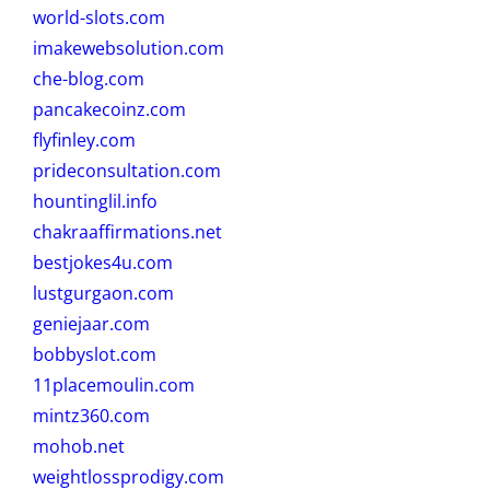
world-slots.com
imakewebsolution.com
che-blog.com
pancakecoinz.com
flyfinley.com
prideconsultation.com
hountinglil.info
chakraaffirmations.net
bestjokes4u.com
lustgurgaon.com
geniejaar.com
bobbyslot.com
11placemoulin.com
mintz360.com
mohob.net
weightlossprodigy.com