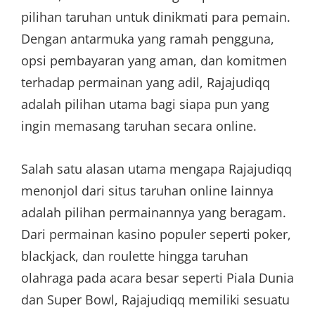
pilihan taruhan untuk dinikmati para pemain.
Dengan antarmuka yang ramah pengguna,
opsi pembayaran yang aman, dan komitmen
terhadap permainan yang adil, Rajajudiqq
adalah pilihan utama bagi siapa pun yang
ingin memasang taruhan secara online.
Salah satu alasan utama mengapa Rajajudiqq
menonjol dari situs taruhan online lainnya
adalah pilihan permainannya yang beragam.
Dari permainan kasino populer seperti poker,
blackjack, dan roulette hingga taruhan
olahraga pada acara besar seperti Piala Dunia
dan Super Bowl, Rajajudiqq memiliki sesuatu