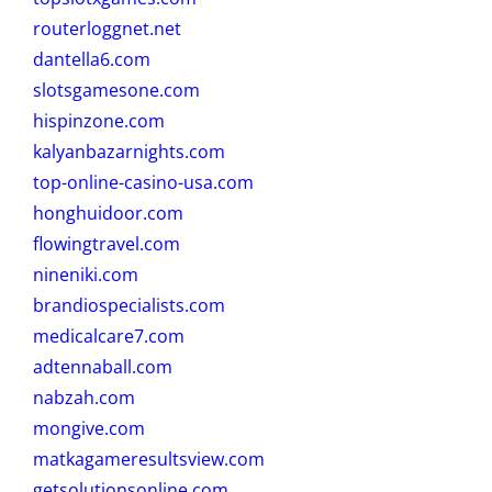
routerloggnet.net
dantella6.com
slotsgamesone.com
hispinzone.com
kalyanbazarnights.com
top-online-casino-usa.com
honghuidoor.com
flowingtravel.com
nineniki.com
brandiospecialists.com
medicalcare7.com
adtennaball.com
nabzah.com
mongive.com
matkagameresultsview.com
getsolutionsonline.com