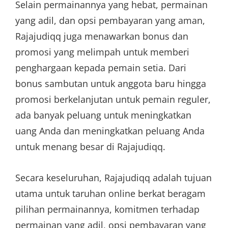
Selain permainannya yang hebat, permainan
yang adil, dan opsi pembayaran yang aman,
Rajajudiqq juga menawarkan bonus dan
promosi yang melimpah untuk memberi
penghargaan kepada pemain setia. Dari
bonus sambutan untuk anggota baru hingga
promosi berkelanjutan untuk pemain reguler,
ada banyak peluang untuk meningkatkan
uang Anda dan meningkatkan peluang Anda
untuk menang besar di Rajajudiqq.
Secara keseluruhan, Rajajudiqq adalah tujuan
utama untuk taruhan online berkat beragam
pilihan permainannya, komitmen terhadap
permainan yang adil, opsi pembayaran yang