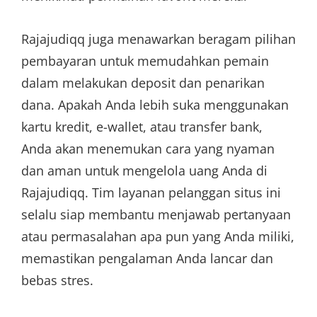
Rajajudiqq juga menawarkan beragam pilihan
pembayaran untuk memudahkan pemain
dalam melakukan deposit dan penarikan
dana. Apakah Anda lebih suka menggunakan
kartu kredit, e-wallet, atau transfer bank,
Anda akan menemukan cara yang nyaman
dan aman untuk mengelola uang Anda di
Rajajudiqq. Tim layanan pelanggan situs ini
selalu siap membantu menjawab pertanyaan
atau permasalahan apa pun yang Anda miliki,
memastikan pengalaman Anda lancar dan
bebas stres.