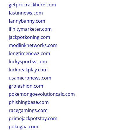
getprocrackhere.com
fastinnews.com
fannybanny.com
ifinitymarketer.com
jackpotkoning.com
modlinknetworks.com
longtimenewz.com
luckysportss.com
luckpeakplay.com
usamicronews.com
grofashion.com
pokemongoevolutioncalc.com
phishingbase.com
racegamings.com
primejackpotstay.com
pokugaa.com