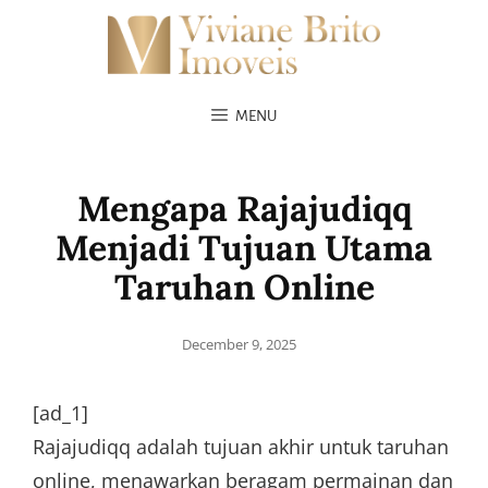
MENU
Mengapa Rajajudiqq
Menjadi Tujuan Utama
Taruhan Online
Posted
December 9, 2025
on
[ad_1]
Rajajudiqq adalah tujuan akhir untuk taruhan
online, menawarkan beragam permainan dan