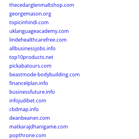
thecedarglenmaltshop.com
georgemason.org
topicinhindi.com
uklanguageacademy.com
lindehealthcarefree.com
allbusinessjobs.info
top10products.net
pickabatours.com
beastmode-bodybuilding.com
financelplan.info
businessfuture.info
infojudibet.com
cbdmap.info
deanbeanxn.com
matkarajdhanigame.com
popthrone.com