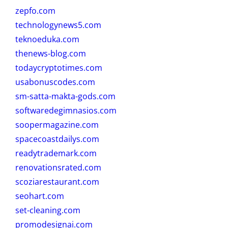
zepfo.com
technologynews5.com
teknoeduka.com
thenews-blog.com
todaycryptotimes.com
usabonuscodes.com
sm-satta-makta-gods.com
softwaredegimnasios.com
soopermagazine.com
spacecoastdailys.com
readytrademark.com
renovationsrated.com
scoziarestaurant.com
seohart.com
set-cleaning.com
promodesignai.com