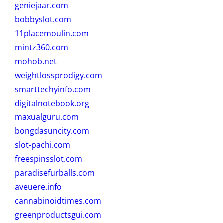
geniejaar.com
bobbyslot.com
11placemoulin.com
mintz360.com
mohob.net
weightlossprodigy.com
smarttechyinfo.com
digitalnotebook.org
maxualguru.com
bongdasuncity.com
slot-pachi.com
freespinsslot.com
paradisefurballs.com
aveuere.info
cannabinoidtimes.com
greenproductsgui.com