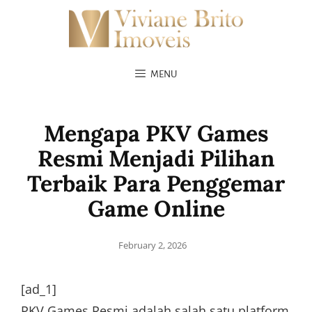
MENU
Mengapa PKV Games
Resmi Menjadi Pilihan
Terbaik Para Penggemar
Game Online
Posted
February 2, 2026
on
[ad_1]
PKV Games Resmi adalah salah satu platform