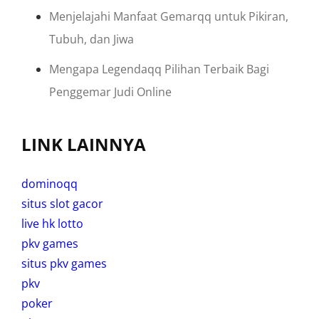
Menjelajahi Manfaat Gemarqq untuk Pikiran,
Tubuh, dan Jiwa
Mengapa Legendaqq Pilihan Terbaik Bagi
Penggemar Judi Online
LINK LAINNYA
dominoqq
situs slot gacor
live hk lotto
pkv games
situs pkv games
pkv
poker