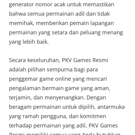
generator nomor acak untuk memastikan
bahwa semua permainan adil dan tidak
memihak, memberikan pemain lapangan
permainan yang setara dan peluang menang
yang lebih baik.
Secara keseluruhan, PKV Games Resmi
adalah pilihan sempurna bagi para
penggemar game online yang mencari
pengalaman bermain game yang aman,
terjamin, dan menyenangkan. Dengan
beragam permainan untuk dipilih, antarmuka
yang ramah pengguna, dan komitmen
terhadap permainan yang adil, PKV Games
Resmi memiliki semua yang Anda butuhkan