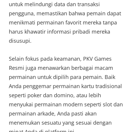
untuk melindungi data dan transaksi
pengguna, memastikan bahwa pemain dapat
menikmati permainan favorit mereka tanpa
harus khawatir informasi pribadi mereka
disusupi.
Selain fokus pada keamanan, PKV Games
Resmi juga menawarkan berbagai macam
permainan untuk dipilih para pemain. Baik
Anda penggemar permainan kartu tradisional
seperti poker dan domino, atau lebih
menyukai permainan modern seperti slot dan
permainan arkade, Anda pasti akan
menemukan sesuatu yang sesuai dengan
minat Anda di platform ini.