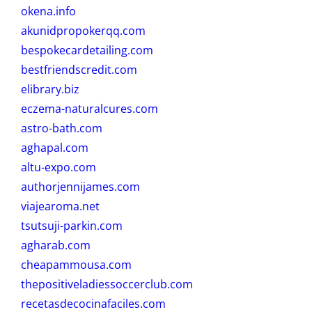
okena.info
akunidpropokerqq.com
bespokecardetailing.com
bestfriendscredit.com
elibrary.biz
eczema-naturalcures.com
astro-bath.com
aghapal.com
altu-expo.com
authorjennijames.com
viajearoma.net
tsutsuji-parkin.com
agharab.com
cheapammousa.com
thepositiveladiessoccerclub.com
recetasdecocinafaciles.com