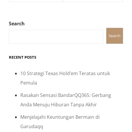
Search
Search
RECENT POSTS
10 Strategi Texas Hold’em Teratas untuk
Pemula
Rasakan Sensasi BandarQQ365: Gerbang
Anda Menuju Hiburan Tanpa Akhir
Menjelajahi Keuntungan Bermain di
Garudaqq