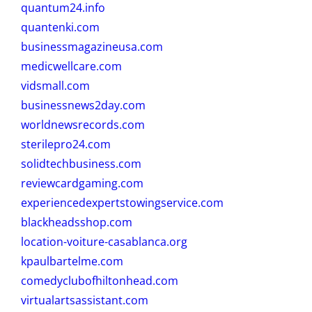
quantum24.info
quantenki.com
businessmagazineusa.com
medicwellcare.com
vidsmall.com
businessnews2day.com
worldnewsrecords.com
sterilepro24.com
solidtechbusiness.com
reviewcardgaming.com
experiencedexpertstowingservice.com
blackheadsshop.com
location-voiture-casablanca.org
kpaulbartelme.com
comedyclubofhiltonhead.com
virtualartsassistant.com