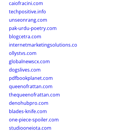
caiofracini.com
techpositive.info
unseonrang.com
pak-urdu-poetry.com
blogcetra.com
internetmarketingsolutions.co
ollystvs.com
globalnewscx.com
dogslives.com
pdfbookplanet.com
queenofrattan.com
thequeenofrattan.com
denohubpro.com
blades-knife.com
one-piece-spoiler.com
studiooneiota.com