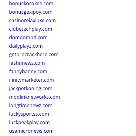
bonuskorokee.com
bonusgexipoy.com
casinorelaxluxe.com
clubetechplay.com
domdombd.com
dailyplayz.com
getprocrackhere.com
fastinnews.com
fannybanny.com
ifinitymarketer.com
jackpotkoning.com
modlinknetworks.com
longtimenewz.com
luckysportss.com
luckpeakplay.com
usamicronews.com