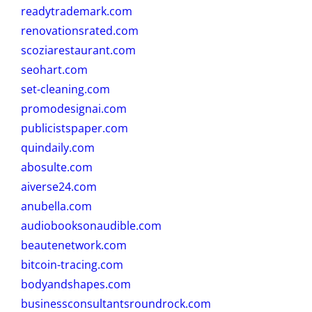
readytrademark.com
renovationsrated.com
scoziarestaurant.com
seohart.com
set-cleaning.com
promodesignai.com
publicistspaper.com
quindaily.com
abosulte.com
aiverse24.com
anubella.com
audiobooksonaudible.com
beautenetwork.com
bitcoin-tracing.com
bodyandshapes.com
businessconsultantsroundrock.com