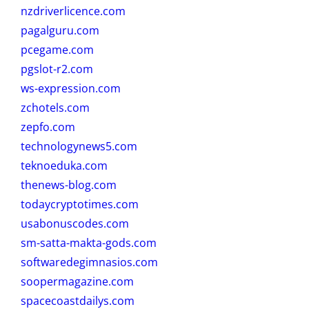
nzdriverlicence.com
pagalguru.com
pcegame.com
pgslot-r2.com
ws-expression.com
zchotels.com
zepfo.com
technologynews5.com
teknoeduka.com
thenews-blog.com
todaycryptotimes.com
usabonuscodes.com
sm-satta-makta-gods.com
softwaredegimnasios.com
soopermagazine.com
spacecoastdailys.com