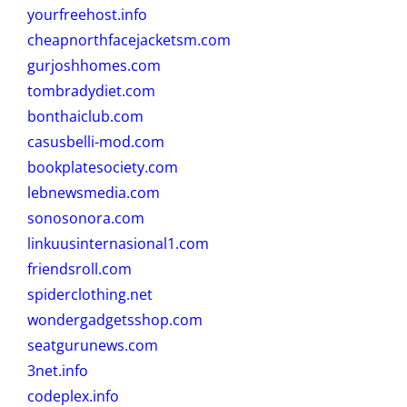
yourfreehost.info
cheapnorthfacejacketsm.com
gurjoshhomes.com
tombradydiet.com
bonthaiclub.com
casusbelli-mod.com
bookplatesociety.com
lebnewsmedia.com
sonosonora.com
linkuusinternasional1.com
friendsroll.com
spiderclothing.net
wondergadgetsshop.com
seatgurunews.com
3net.info
codeplex.info