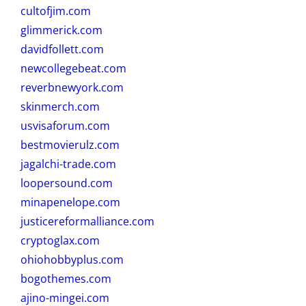
cultofjim.com
glimmerick.com
davidfollett.com
newcollegebeat.com
reverbnewyork.com
skinmerch.com
usvisaforum.com
bestmovierulz.com
jagalchi-trade.com
loopersound.com
minapenelope.com
justicereformalliance.com
cryptoglax.com
ohiohobbyplus.com
bogothemes.com
ajino-mingei.com