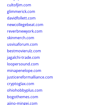
cultofjim.com
glimmerick.com
davidfollett.com
newcollegebeat.com
reverbnewyork.com
skinmerch.com
usvisaforum.com
bestmovierulz.com
jagalchi-trade.com
loopersound.com
minapenelope.com
justicereformalliance.com
cryptoglax.com
ohiohobbyplus.com
bogothemes.com
ajino-mingei.com