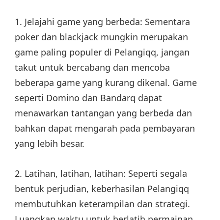
1. Jelajahi game yang berbeda: Sementara
poker dan blackjack mungkin merupakan
game paling populer di Pelangiqq, jangan
takut untuk bercabang dan mencoba
beberapa game yang kurang dikenal. Game
seperti Domino dan Bandarq dapat
menawarkan tantangan yang berbeda dan
bahkan dapat mengarah pada pembayaran
yang lebih besar.
2. Latihan, latihan, latihan: Seperti segala
bentuk perjudian, keberhasilan Pelangiqq
membutuhkan keterampilan dan strategi.
Luangkan waktu untuk berlatih permainan