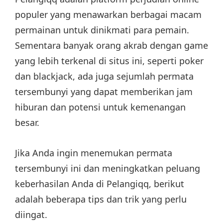
populer yang menawarkan berbagai macam
permainan untuk dinikmati para pemain.
Sementara banyak orang akrab dengan game
yang lebih terkenal di situs ini, seperti poker
dan blackjack, ada juga sejumlah permata
tersembunyi yang dapat memberikan jam
hiburan dan potensi untuk kemenangan
besar.
Jika Anda ingin menemukan permata
tersembunyi ini dan meningkatkan peluang
keberhasilan Anda di Pelangiqq, berikut
adalah beberapa tips dan trik yang perlu
diingat.