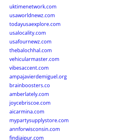
uktimenetwork.com
usaworldnewz.com
todayusaexplore.com
usalocality.com
usafournewz.com
thebalochhal.com
vehicularmaster.com
vibesaccent.com
ampajavierdemiguel.org
brainboosters.co
amberlately.com
joycebriscoe.com
aicarmina.com
mypartysupplystore.com
annforwisconsin.com
findjaipur.com