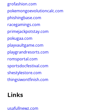
grofashion.com
pokemongoevolutioncalc.com
phishingbase.com
racegamings.com
primejackpotstay.com
pokugaa.com
playvaultgame.com
playgrandresorts.com
romsportal.com
sportsdocfestival.com
shestylestore.com
thingsiwontfinish.com
Links
usafullnewz.com