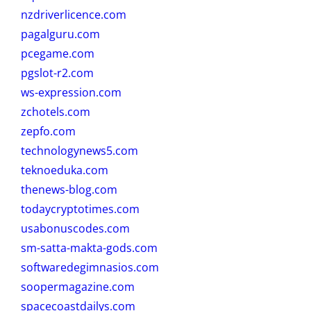
nzdriverlicence.com
pagalguru.com
pcegame.com
pgslot-r2.com
ws-expression.com
zchotels.com
zepfo.com
technologynews5.com
teknoeduka.com
thenews-blog.com
todaycryptotimes.com
usabonuscodes.com
sm-satta-makta-gods.com
softwaredegimnasios.com
soopermagazine.com
spacecoastdailys.com