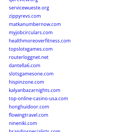
servicewueste.org
zippyrevs.com
matkanumbernow.com
myjobcirculars.com
healthmoreoverfitness.com
topslotxgames.com
routerloggnet.net
dantella6.com
slotsgamesone.com
hispinzone.com
kalyanbazarnights.com
top-online-casino-usa.com
honghuidoor.com
flowingtravel.com
nineniki.com
brandiospecialists.com