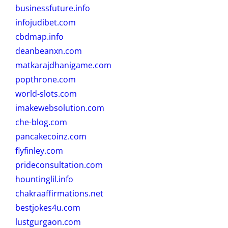
businessfuture.info
infojudibet.com
cbdmap.info
deanbeanxn.com
matkarajdhanigame.com
popthrone.com
world-slots.com
imakewebsolution.com
che-blog.com
pancakecoinz.com
flyfinley.com
prideconsultation.com
hountinglil.info
chakraaffirmations.net
bestjokes4u.com
lustgurgaon.com