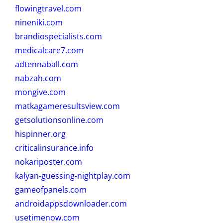
flowingtravel.com
nineniki.com
brandiospecialists.com
medicalcare7.com
adtennaball.com
nabzah.com
mongive.com
matkagameresultsview.com
getsolutionsonline.com
hispinner.org
criticalinsurance.info
nokariposter.com
kalyan-guessing-nightplay.com
gameofpanels.com
androidappsdownloader.com
usetimenow.com