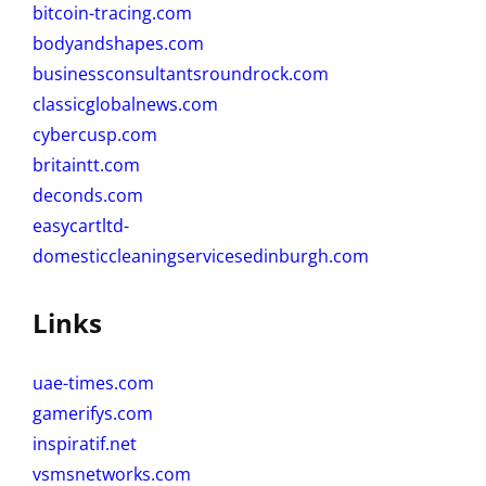
bitcoin-tracing.com
bodyandshapes.com
businessconsultantsroundrock.com
classicglobalnews.com
cybercusp.com
britaintt.com
deconds.com
easycartltd-
domesticcleaningservicesedinburgh.com
Links
uae-times.com
gamerifys.com
inspiratif.net
vsmsnetworks.com