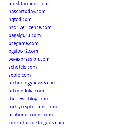
mukhtarmeer.com
nascartoday.com
nqted.com
nzdriverlicence.com
pagalguru.com
pcegame.com
pgslot-r2.com
ws-expression.com
zchotels.com
zepfo.com
technologynews5.com
teknoeduka.com
thenews-blog.com
todaycryptotimes.com
usabonuscodes.com
sm-satta-makta-gods.com