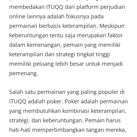
membedakan ITUQQ dari platform perjudian
online lainnya adalah fokusnya pada
permainan berbasis keterampilan. Meskipun
keberuntungan tentu saja merupakan faktor
dalam kemenangan, pemain yang memiliki
keterampilan dan strategi tingkat tinggi
memiliki peluang lebih besar untuk menjadi
pemenang.
Salah satu permainan yang paling populer di
ITUQQ adalah poker. Poker adalah permainan
yang membutuhkan kombinasi keterampilan,
strategi, dan keberuntungan. Pemain harus
hati-hati mempertimbangkan tangan mereka,