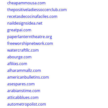
cheapammousa.com
thepositiveladiessoccerclub.com
recetasdecocinafaciles.com
naildesignsidea.net
greatpai.com
paperlanterntheatre.org
freeworshipnetwork.com
watercraftllc.com
abourge.com
afiliixs.com
alharammallz.com
americanbulletins.com
asespares.com
arabianstime.com
atticabblues.com
autometropolist.com