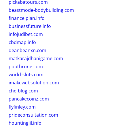
pickabatours.com
beastmode-bodybuilding.com
financelplan.info
businessfuture.info
infojudibet.com
cbdmap.info
deanbeanxn.com
matkarajdhanigame.com
popthrone.com
world-slots.com
imakewebsolution.com
che-blog.com
pancakecoinz.com
flyfinley.com
prideconsultation.com
hountinglil.info