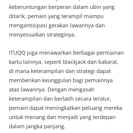
keberuntungan berperan dalam ubin yang
ditarik, pemain yang terampil mampu
mengantisipasi gerakan lawannya dan
menyesuaikan strateginya.
ITUQQ juga menawarkan berbagai permainan
kartu lainnya, seperti blackjack dan bakarat,
di mana keterampilan dan strategi dapat
memberikan keunggulan bagi pemainnya
atas lawannya. Dengan mengasah
keterampilan dan berlatih secara teratur,
pemain dapat meningkatkan peluang mereka
untuk menang dan menjadi yang terdepan
dalam jangka panjang.