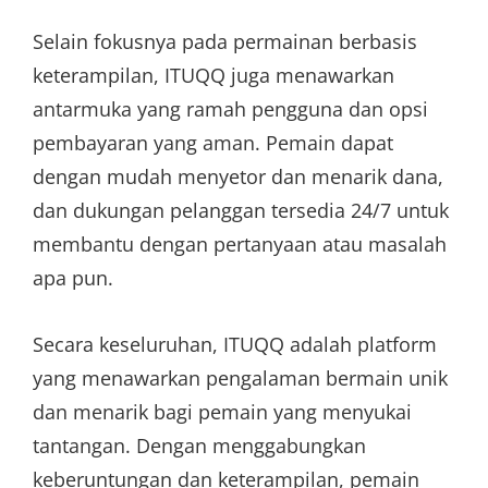
Selain fokusnya pada permainan berbasis
keterampilan, ITUQQ juga menawarkan
antarmuka yang ramah pengguna dan opsi
pembayaran yang aman. Pemain dapat
dengan mudah menyetor dan menarik dana,
dan dukungan pelanggan tersedia 24/7 untuk
membantu dengan pertanyaan atau masalah
apa pun.
Secara keseluruhan, ITUQQ adalah platform
yang menawarkan pengalaman bermain unik
dan menarik bagi pemain yang menyukai
tantangan. Dengan menggabungkan
keberuntungan dan keterampilan, pemain