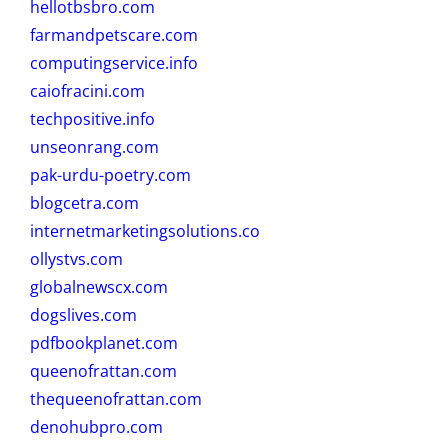
hellotbsbro.com
farmandpetscare.com
computingservice.info
caiofracini.com
techpositive.info
unseonrang.com
pak-urdu-poetry.com
blogcetra.com
internetmarketingsolutions.co
ollystvs.com
globalnewscx.com
dogslives.com
pdfbookplanet.com
queenofrattan.com
thequeenofrattan.com
denohubpro.com