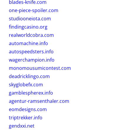
blades-knife.com
one-piece-spoiler.com
studiooneiota.com
findingcasino.org
realworldcobra.com
automachine.info
autospeedsters.info
wagerchampion.info
monomousumicontest.com
deadricklingo.com
skyglobefx.com
gamblespherex.info
agentur-ramsenthaler.com
eomdesigns.com
triptrekker.info
gendxxi.net