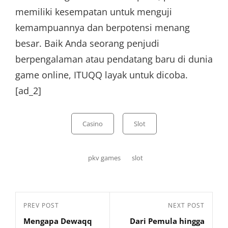
memiliki kesempatan untuk menguji
kemampuannya dan berpotensi menang
besar. Baik Anda seorang penjudi
berpengalaman atau pendatang baru di dunia
game online, ITUQQ layak untuk dicoba.
[ad_2]
Categories
Casino
Slot
Tags,
pkv games
slot
Post
Previous
PREV POST
Next
NEXT POST
navigation
Mengapa Dewaqq
Dari Pemula hingga
Post
Post