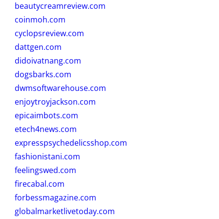
beautycreamreview.com
coinmoh.com
cyclopsreview.com
dattgen.com
didoivatnang.com
dogsbarks.com
dwmsoftwarehouse.com
enjoytroyjackson.com
epicaimbots.com
etech4news.com
expresspsychedelicsshop.com
fashionistani.com
feelingswed.com
firecabal.com
forbessmagazine.com
globalmarketlivetoday.com