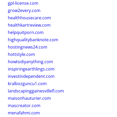
gpl-license.com
grow2every.com
healthhousecare.com
healthkartreview.com
helpquitporn.com
highqualitybanknote.com
hostingnews24.com
hottstyle.com
howtodiyanything.com
inspiringearthlings.com
investindependent.com
kralbozguncu1.com
landscapinggainesvillefl.com
maisonhauturier.com
mascreator.com
menafahmi.com