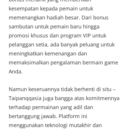
kesempatan kepada pemain untuk
memenangkan hadiah besar. Dari bonus
sambutan untuk pemain baru hingga
promosi khusus dan program VIP untuk
pelanggan setia, ada banyak peluang untuk
meningkatkan kemenangan dan
memaksimalkan pengalaman bermain game
Anda.
Namun keseruannya tidak berhenti di situ –
Taipanqqasia juga bangga atas komitmennya
terhadap permainan yang adil dan
bertanggung jawab. Platform ini
menggunakan teknologi mutakhir dan