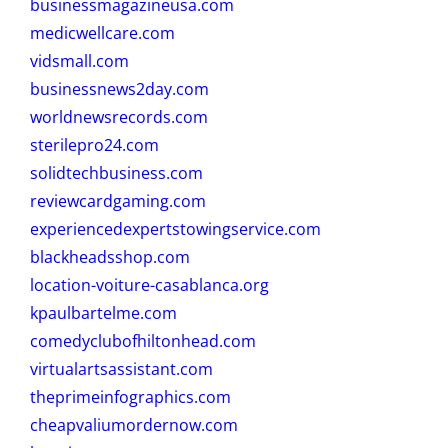
businessmagazineusa.com
medicwellcare.com
vidsmall.com
businessnews2day.com
worldnewsrecords.com
sterilepro24.com
solidtechbusiness.com
reviewcardgaming.com
experiencedexpertstowingservice.com
blackheadsshop.com
location-voiture-casablanca.org
kpaulbartelme.com
comedyclubofhiltonhead.com
virtualartsassistant.com
theprimeinfographics.com
cheapvaliumordernow.com