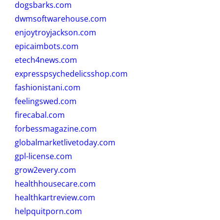
dogsbarks.com
dwmsoftwarehouse.com
enjoytroyjackson.com
epicaimbots.com
etech4news.com
expresspsychedelicsshop.com
fashionistani.com
feelingswed.com
firecabal.com
forbessmagazine.com
globalmarketlivetoday.com
gpl-license.com
grow2every.com
healthhousecare.com
healthkartreview.com
helpquitporn.com