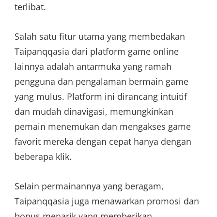
terlibat.
Salah satu fitur utama yang membedakan
Taipanqqasia dari platform game online
lainnya adalah antarmuka yang ramah
pengguna dan pengalaman bermain game
yang mulus. Platform ini dirancang intuitif
dan mudah dinavigasi, memungkinkan
pemain menemukan dan mengakses game
favorit mereka dengan cepat hanya dengan
beberapa klik.
Selain permainannya yang beragam,
Taipanqqasia juga menawarkan promosi dan
bonus menarik yang memberikan