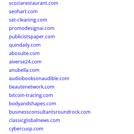
scoziarestaurant.com
seohart.com
set-cleaning.com
promodesignai.com
publicistspaper.com
quindaily.com
abosulte.com
aiverse24.com
anubella.com
audiobooksonaudible.com
beautenetwork.com
bitcoin-tracing.com
bodyandshapes.com
businessconsultantsroundrock.com
classicglobalnews.com
cybercusp.com