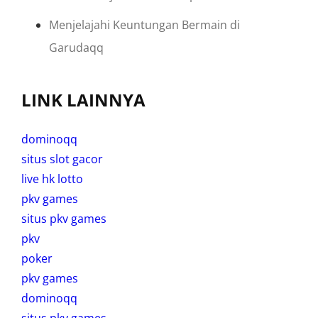
Menjelajahi Keuntungan Bermain di
Garudaqq
LINK LAINNYA
dominoqq
situs slot gacor
live hk lotto
pkv games
situs pkv games
pkv
poker
pkv games
dominoqq
situs pkv games