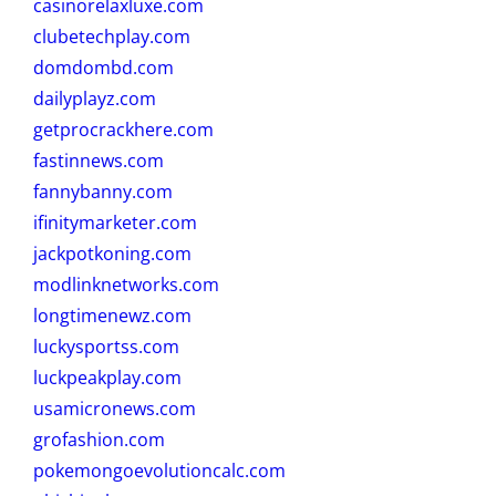
casinorelaxluxe.com
clubetechplay.com
domdombd.com
dailyplayz.com
getprocrackhere.com
fastinnews.com
fannybanny.com
ifinitymarketer.com
jackpotkoning.com
modlinknetworks.com
longtimenewz.com
luckysportss.com
luckpeakplay.com
usamicronews.com
grofashion.com
pokemongoevolutioncalc.com