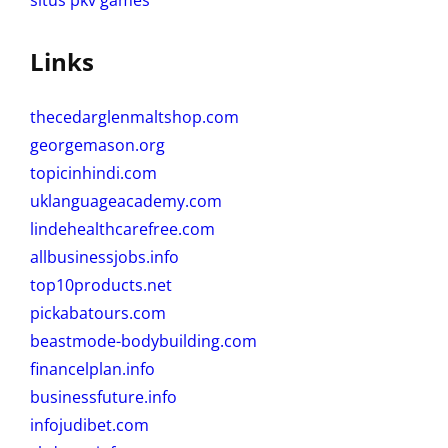
Links
thecedarglenmaltshop.com
georgemason.org
topicinhindi.com
uklanguageacademy.com
lindehealthcarefree.com
allbusinessjobs.info
top10products.net
pickabatours.com
beastmode-bodybuilding.com
financelplan.info
businessfuture.info
infojudibet.com