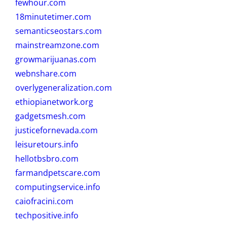
fewhour.com
18minutetimer.com
semanticseostars.com
mainstreamzone.com
growmarijuanas.com
webnshare.com
overlygeneralization.com
ethiopianetwork.org
gadgetsmesh.com
justicefornevada.com
leisuretours.info
hellotbsbro.com
farmandpetscare.com
computingservice.info
caiofracini.com
techpositive.info