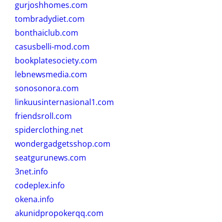
gurjoshhomes.com
tombradydiet.com
bonthaiclub.com
casusbelli-mod.com
bookplatesociety.com
lebnewsmedia.com
sonosonora.com
linkuusinternasional1.com
friendsroll.com
spiderclothing.net
wondergadgetsshop.com
seatgurunews.com
3net.info
codeplex.info
okena.info
akunidpropokerqq.com