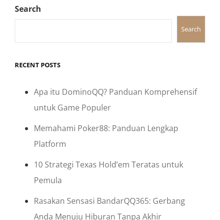
Search
Search
RECENT POSTS
Apa itu DominoQQ? Panduan Komprehensif
untuk Game Populer
Memahami Poker88: Panduan Lengkap
Platform
10 Strategi Texas Hold’em Teratas untuk
Pemula
Rasakan Sensasi BandarQQ365: Gerbang
Anda Menuju Hiburan Tanpa Akhir