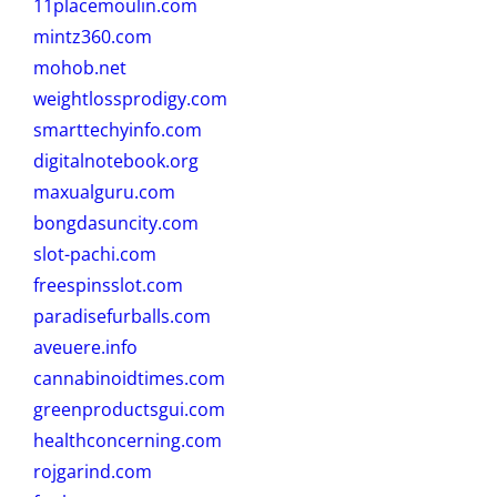
11placemoulin.com
mintz360.com
mohob.net
weightlossprodigy.com
smarttechyinfo.com
digitalnotebook.org
maxualguru.com
bongdasuncity.com
slot-pachi.com
freespinsslot.com
paradisefurballs.com
aveuere.info
cannabinoidtimes.com
greenproductsgui.com
healthconcerning.com
rojgarind.com