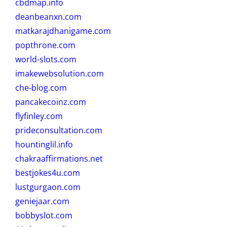
cbdmap.info
deanbeanxn.com
matkarajdhanigame.com
popthrone.com
world-slots.com
imakewebsolution.com
che-blog.com
pancakecoinz.com
flyfinley.com
prideconsultation.com
hountinglil.info
chakraaffirmations.net
bestjokes4u.com
lustgurgaon.com
geniejaar.com
bobbyslot.com