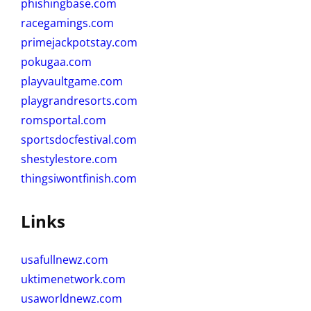
phishingbase.com
racegamings.com
primejackpotstay.com
pokugaa.com
playvaultgame.com
playgrandresorts.com
romsportal.com
sportsdocfestival.com
shestylestore.com
thingsiwontfinish.com
Links
usafullnewz.com
uktimenetwork.com
usaworldnewz.com