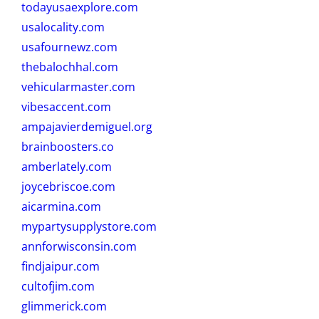
todayusaexplore.com
usalocality.com
usafournewz.com
thebalochhal.com
vehicularmaster.com
vibesaccent.com
ampajavierdemiguel.org
brainboosters.co
amberlately.com
joycebriscoe.com
aicarmina.com
mypartysupplystore.com
annforwisconsin.com
findjaipur.com
cultofjim.com
glimmerick.com