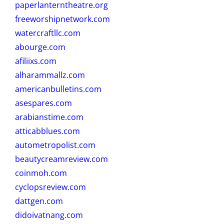
paperlanterntheatre.org
freeworshipnetwork.com
watercraftllc.com
abourge.com
afiliixs.com
alharammallz.com
americanbulletins.com
asespares.com
arabianstime.com
atticabblues.com
autometropolist.com
beautycreamreview.com
coinmoh.com
cyclopsreview.com
dattgen.com
didoivatnang.com