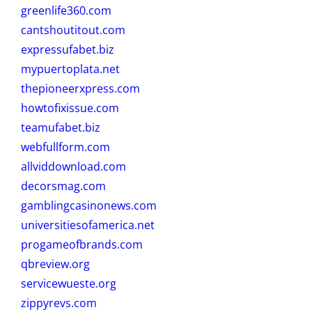
greenlife360.com
cantshoutitout.com
expressufabet.biz
mypuertoplata.net
thepioneerxpress.com
howtofixissue.com
teamufabet.biz
webfullform.com
allviddownload.com
decorsmag.com
gamblingcasinonews.com
universitiesofamerica.net
progameofbrands.com
qbreview.org
servicewueste.org
zippyrevs.com