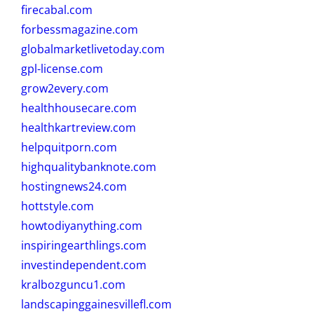
firecabal.com
forbessmagazine.com
globalmarketlivetoday.com
gpl-license.com
grow2every.com
healthhousecare.com
healthkartreview.com
helpquitporn.com
highqualitybanknote.com
hostingnews24.com
hottstyle.com
howtodiyanything.com
inspiringearthlings.com
investindependent.com
kralbozguncu1.com
landscapinggainesvillefl.com