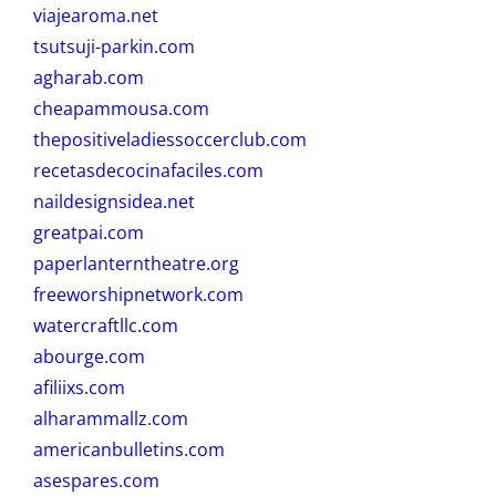
viajearoma.net
tsutsuji-parkin.com
agharab.com
cheapammousa.com
thepositiveladiessoccerclub.com
recetasdecocinafaciles.com
naildesignsidea.net
greatpai.com
paperlanterntheatre.org
freeworshipnetwork.com
watercraftllc.com
abourge.com
afiliixs.com
alharammallz.com
americanbulletins.com
asespares.com