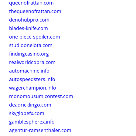
queenofrattan.com
thequeenofrattan.com
denohubpro.com
blades-knife.com
one-piece-spoiler.com
studiooneiota.com
findingcasino.org
realworldcobra.com
automachine.info
autospeedsters.info
wagerchampion.info
monomousumicontest.com
deadricklingo.com
skyglobefx.com
gamblespherex.info
agentur-ramsenthaler.com