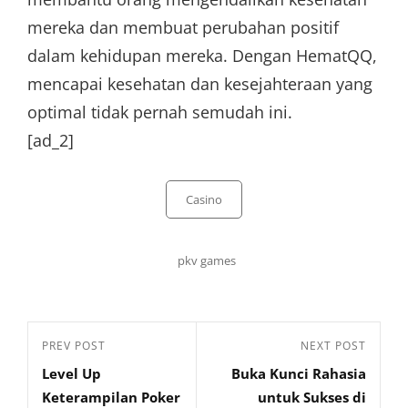
mereka dan membuat perubahan positif
dalam kehidupan mereka. Dengan HematQQ,
mencapai kesehatan dan kesejahteraan yang
optimal tidak pernah semudah ini.
[ad_2]
Categories
Casino
Tags,
pkv games
Post
Previous
PREV POST
Next
NEXT POST
navigation
Level Up
Buka Kunci Rahasia
Post
Post
Keterampilan Poker
untuk Sukses di