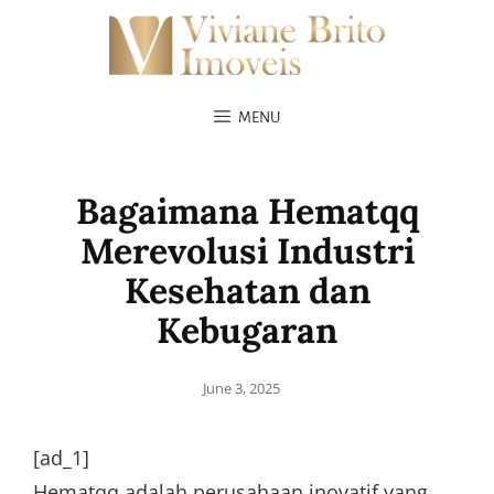
MENU
Bagaimana Hematqq
Merevolusi Industri
Kesehatan dan
Kebugaran
Posted
June 3, 2025
on
[ad_1]
Hematqq adalah perusahaan inovatif yang