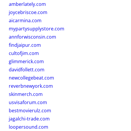
amberlately.com
joycebriscoe.com
aicarmina.com
mypartysupplystore.com
annforwisconsin.com
findjaipur.com
cultofjim.com
glimmerick.com
davidfollett.com
newcollegebeat.com
reverbnewyork.com
skinmerch.com
usvisaforum.com
bestmovierulz.com
jagalchi-trade.com
loopersound.com