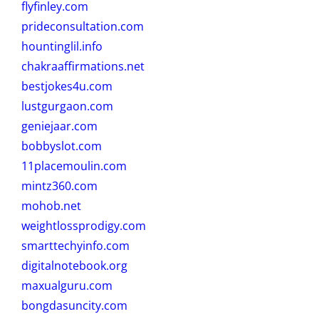
flyfinley.com
prideconsultation.com
hountinglil.info
chakraaffirmations.net
bestjokes4u.com
lustgurgaon.com
geniejaar.com
bobbyslot.com
11placemoulin.com
mintz360.com
mohob.net
weightlossprodigy.com
smarttechyinfo.com
digitalnotebook.org
maxualguru.com
bongdasuncity.com