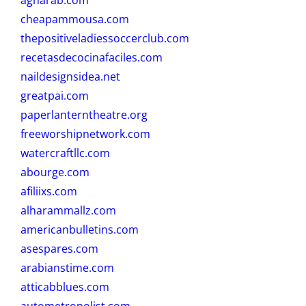
cheapammousa.com
thepositiveladiessoccerclub.com
recetasdecocinafaciles.com
naildesignsidea.net
greatpai.com
paperlanterntheatre.org
freeworshipnetwork.com
watercraftllc.com
abourge.com
afiliixs.com
alharammallz.com
americanbulletins.com
asespares.com
arabianstime.com
atticabblues.com
autometropolist.com