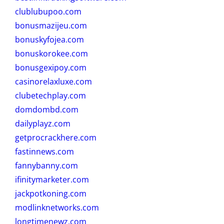
clublubupoo.com
bonusmazijeu.com
bonuskyfojea.com
bonuskorokee.com
bonusgexipoy.com
casinorelaxluxe.com
clubetechplay.com
domdombd.com
dailyplayz.com
getprocrackhere.com
fastinnews.com
fannybanny.com
ifinitymarketer.com
jackpotkoning.com
modlinknetworks.com
longtimenewz.com