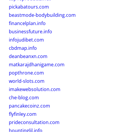
pickabatours.com
beastmode-bodybuilding.com
financelplan.info
businessfuture.info
infojudibet.com
cbdmap.info
deanbeanxn.com
matkarajdhanigame.com
popthrone.com
world-slots.com
imakewebsolution.com
che-blog.com
pancakecoinz.com
flyfinley.com
prideconsultation.com
hountinglil.info