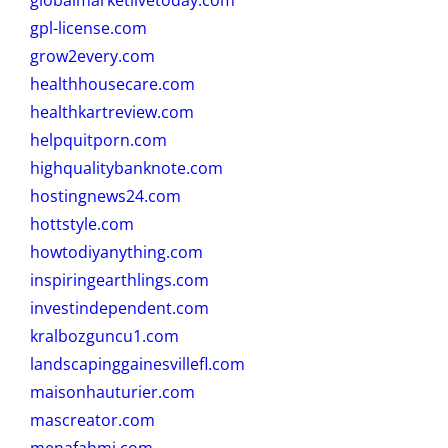
gpl-license.com
grow2every.com
healthhousecare.com
healthkartreview.com
helpquitporn.com
highqualitybanknote.com
hostingnews24.com
hottstyle.com
howtodiyanything.com
inspiringearthlings.com
investindependent.com
kralbozguncu1.com
landscapinggainesvillefl.com
maisonhauturier.com
mascreator.com
menafahmi.com