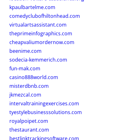
kpaulbartelme.com
comedyclubofhiltonhead.com
virtualartsassistant.com
theprimeinfographics.com
cheapvaliumordernow.com
beenime.com
sodecia-kemmerich.com
fun-mak.com
casino888world.com
misterdbnb.com
jkmezcal.com
intervaltrainingexercises.com
tyestylebusinesssolutions.com
royalpoipet.com
thestaurant.com
bestlinktrackingsoftware.com