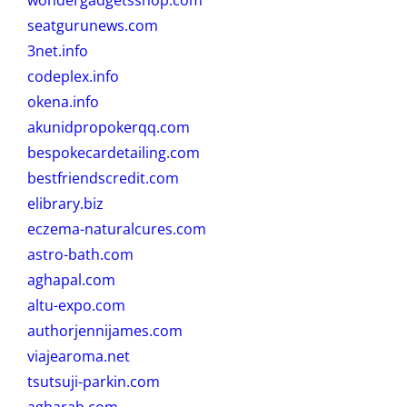
seatgurunews.com
3net.info
codeplex.info
okena.info
akunidpropokerqq.com
bespokecardetailing.com
bestfriendscredit.com
elibrary.biz
eczema-naturalcures.com
astro-bath.com
aghapal.com
altu-expo.com
authorjennijames.com
viajearoma.net
tsutsuji-parkin.com
agharab.com