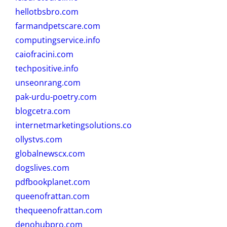
hellotbsbro.com
farmandpetscare.com
computingservice.info
caiofracini.com
techpositive.info
unseonrang.com
pak-urdu-poetry.com
blogcetra.com
internetmarketingsolutions.co
ollystvs.com
globalnewscx.com
dogslives.com
pdfbookplanet.com
queenofrattan.com
thequeenofrattan.com
denohubpro.com