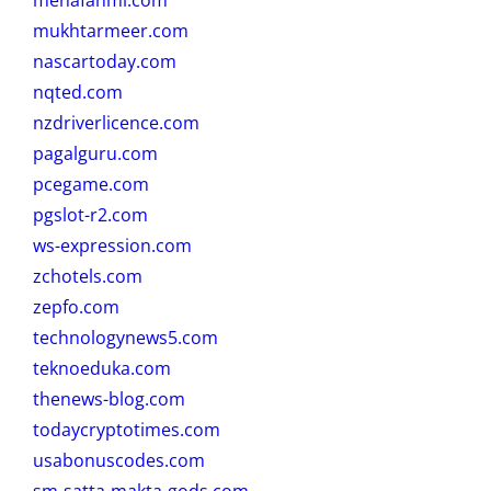
mukhtarmeer.com
nascartoday.com
nqted.com
nzdriverlicence.com
pagalguru.com
pcegame.com
pgslot-r2.com
ws-expression.com
zchotels.com
zepfo.com
technologynews5.com
teknoeduka.com
thenews-blog.com
todaycryptotimes.com
usabonuscodes.com
sm-satta-makta-gods.com