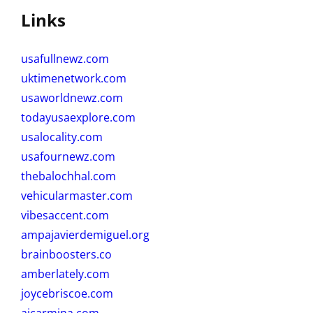
Links
usafullnewz.com
uktimenetwork.com
usaworldnewz.com
todayusaexplore.com
usalocality.com
usafournewz.com
thebalochhal.com
vehicularmaster.com
vibesaccent.com
ampajavierdemiguel.org
brainboosters.co
amberlately.com
joycebriscoe.com
aicarmina.com