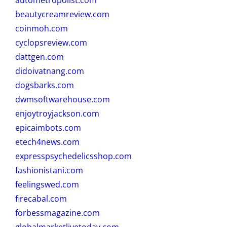
beautycreamreview.com
coinmoh.com
cyclopsreview.com
dattgen.com
didoivatnang.com
dogsbarks.com
dwmsoftwarehouse.com
enjoytroyjackson.com
epicaimbots.com
etech4news.com
expresspsychedelicsshop.com
fashionistani.com
feelingswed.com
firecabal.com
forbessmagazine.com
globalmarketlivetoday.com