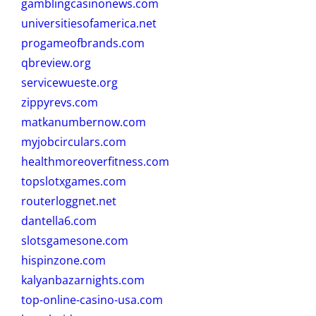
gamblingcasinonews.com
universitiesofamerica.net
progameofbrands.com
qbreview.org
servicewueste.org
zippyrevs.com
matkanumbernow.com
myjobcirculars.com
healthmoreoverfitness.com
topslotxgames.com
routerloggnet.net
dantella6.com
slotsgamesone.com
hispinzone.com
kalyanbazarnights.com
top-online-casino-usa.com