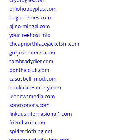
ohiohobbyplus.com
bogothemes.com
ajino-mingei.com
yourfreehost.info
cheapnorthfacejacketsm.com
gurjoshhomes.com
tombradydiet.com
bonthaiclub.com
casusbelli-mod.com
bookplatesociety.com
lebnewsmedia.com
sonosonora.com
linkuusinternasional1.com
friendsroll.com
spiderclothing.net
wondergadgetsshop.com