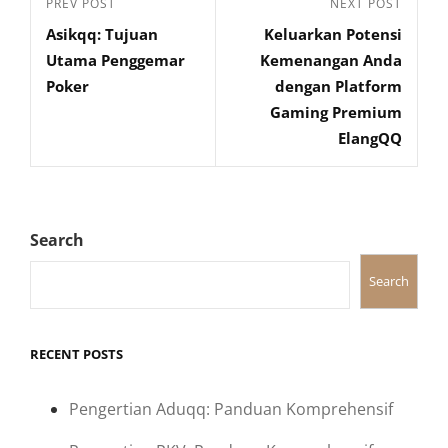
Previous
PREV POST
Next
NEXT POST
navigation
Asikqq: Tujuan
Keluarkan Potensi
Post
Post
Utama Penggemar
Kemenangan Anda
Poker
dengan Platform
Gaming Premium
ElangQQ
Search
Search
RECENT POSTS
Pengertian Aduqq: Panduan Komprehensif