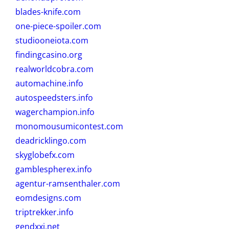
blades-knife.com
one-piece-spoiler.com
studiooneiota.com
findingcasino.org
realworldcobra.com
automachine.info
autospeedsters.info
wagerchampion.info
monomousumicontest.com
deadricklingo.com
skyglobefx.com
gamblespherex.info
agentur-ramsenthaler.com
eomdesigns.com
triptrekker.info
gendxxi.net