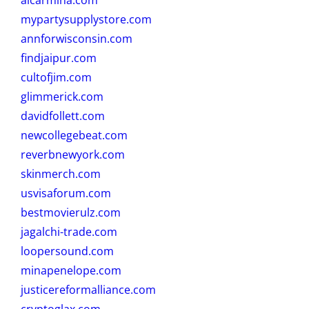
mypartysupplystore.com
annforwisconsin.com
findjaipur.com
cultofjim.com
glimmerick.com
davidfollett.com
newcollegebeat.com
reverbnewyork.com
skinmerch.com
usvisaforum.com
bestmovierulz.com
jagalchi-trade.com
loopersound.com
minapenelope.com
justicereformalliance.com
cryptoglax.com