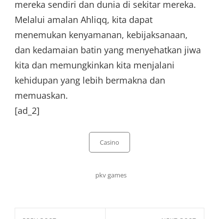
mereka sendiri dan dunia di sekitar mereka.
Melalui amalan Ahliqq, kita dapat
menemukan kenyamanan, kebijaksanaan,
dan kedamaian batin yang menyehatkan jiwa
kita dan memungkinkan kita menjalani
kehidupan yang lebih bermakna dan
memuaskan.
[ad_2]
Categories
Casino
Tags,
pkv games
Post