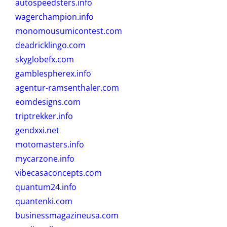
autospeedsters.info
wagerchampion.info
monomousumicontest.com
deadricklingo.com
skyglobefx.com
gamblespherex.info
agentur-ramsenthaler.com
eomdesigns.com
triptrekker.info
gendxxi.net
motomasters.info
mycarzone.info
vibecasaconcepts.com
quantum24.info
quantenki.com
businessmagazineusa.com