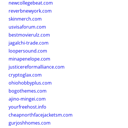
newcollegebeat.com
reverbnewyork.com
skinmerch.com
usvisaforum.com
bestmovierulz.com
jagalchi-trade.com
loopersound.com
minapenelope.com
justicereformalliance.com
cryptoglax.com
ohiohobbyplus.com
bogothemes.com
ajino-mingei.com
yourfreehost.info
cheapnorthfacejacketsm.com
gurjoshhomes.com