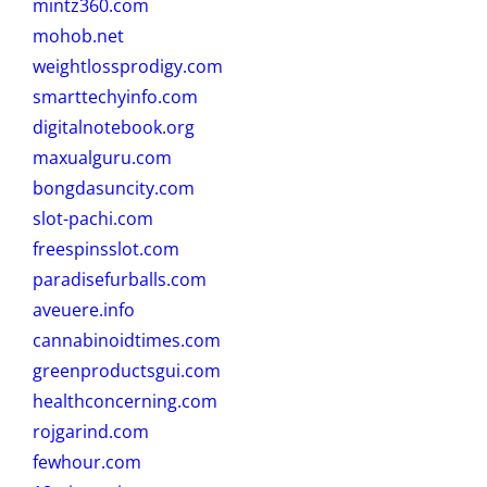
mintz360.com
mohob.net
weightlossprodigy.com
smarttechyinfo.com
digitalnotebook.org
maxualguru.com
bongdasuncity.com
slot-pachi.com
freespinsslot.com
paradisefurballs.com
aveuere.info
cannabinoidtimes.com
greenproductsgui.com
healthconcerning.com
rojgarind.com
fewhour.com