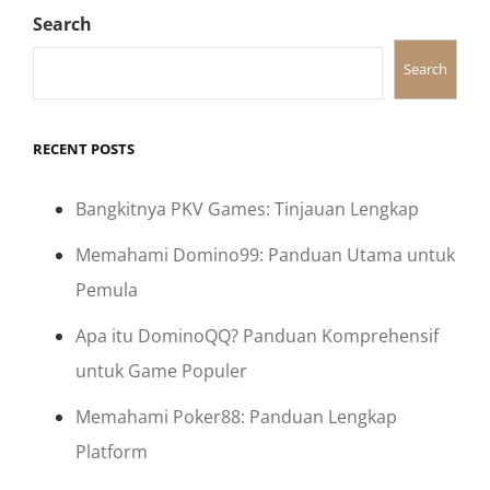
ONLINE
Search
Search
RECENT POSTS
Bangkitnya PKV Games: Tinjauan Lengkap
Memahami Domino99: Panduan Utama untuk
Pemula
Apa itu DominoQQ? Panduan Komprehensif
untuk Game Populer
Memahami Poker88: Panduan Lengkap
Platform