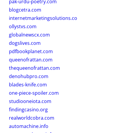
pak-urdu-poetry.com
blogcetra.com
internetmarketingsolutions.co
ollystvs.com
globalnewscx.com
dogslives.com
pdfbookplanet.com
queenofrattan.com
thequeenofrattan.com
denohubpro.com
blades-knife.com
one-piece-spoiler.com
studiooneiota.com
findingcasino.org
realworldcobra.com
automachine.info