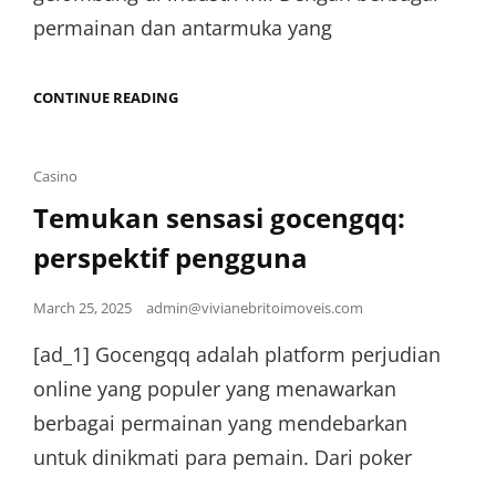
permainan dan antarmuka yang
TEMUI
CONTINUE READING
MASTERMIND
DI
BELAKANG
DATUKQQ:
Cat
Casino
MELIHAT
Links
Temukan sensasi gocengqq:
LEBIH
DEKAT
PADA
perspektif pengguna
PENDIRI
Posted
March 25, 2025
admin@vivianebritoimoveis.com
on
[ad_1] Gocengqq adalah platform perjudian
online yang populer yang menawarkan
berbagai permainan yang mendebarkan
untuk dinikmati para pemain. Dari poker