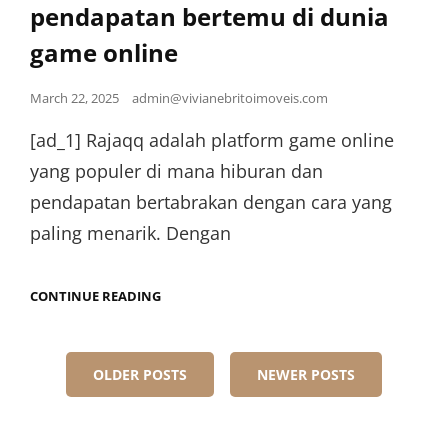
pendapatan bertemu di dunia
game online
Posted
March 22, 2025
admin@vivianebritoimoveis.com
on
[ad_1] Rajaqq adalah platform game online
yang populer di mana hiburan dan
pendapatan bertabrakan dengan cara yang
paling menarik. Dengan
RAJAQQ:
CONTINUE READING
DI
Posts
MANA
navigation
HIBURAN
DAN
OLDER POSTS
NEWER POSTS
PENDAPATAN
BERTEMU
DI
DUNIA
GAME