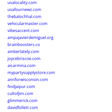
usalocality.com
usafournewz.com
thebalochhal.com
vehicularmaster.com
vibesaccent.com
ampajavierdemiguel.org
brainboosters.co
amberlately.com
joycebriscoe.com
aicarmina.com
mypartysupplystore.com
annforwisconsin.com
findjaipur.com
cultofjim.com
glimmerick.com
davidfollett.com