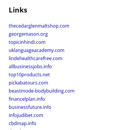
Links
thecedarglenmaltshop.com
georgemason.org
topicinhindi.com
uklanguageacademy.com
lindehealthcarefree.com
allbusinessjobs.info
top10products.net
pickabatours.com
beastmode-bodybuilding.com
financelplan.info
businessfuture.info
infojudibet.com
cbdmap.info