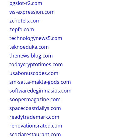
pgslot-r2.com
ws-expression.com
zchotels.com
zepfo.com
technologynews5.com
teknoeduka.com
thenews-blog.com
todaycryptotimes.com
usabonuscodes.com
sm-satta-makta-gods.com
softwaredegimnasios.com
soopermagazine.com
spacecoastdailys.com
readytrademark.com
renovationsrated.com
scoziarestaurant.com