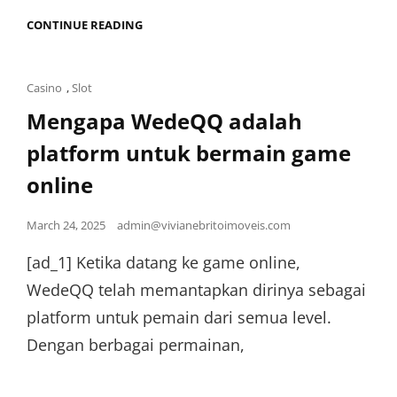
TEMUKAN
CONTINUE READING
SENSASI
GOCENGQQ:
PERSPEKTIF
PENGGUNA
Cat
Casino
,
Slot
Links
Mengapa WedeQQ adalah
platform untuk bermain game
online
Posted
March 24, 2025
admin@vivianebritoimoveis.com
on
[ad_1] Ketika datang ke game online,
WedeQQ telah memantapkan dirinya sebagai
platform untuk pemain dari semua level.
Dengan berbagai permainan,